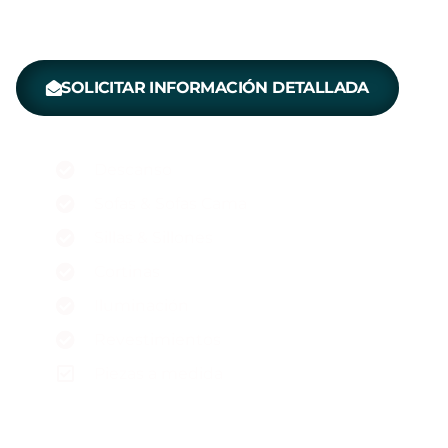
SOLICITAR INFORMACIÓN DETALLADA
Descanso
Sofas & Sofas Cama
Sillas & Sillones
Cortinas
Iluminación
Revestimientos
Piezas a medida