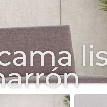
 cama li
arrón