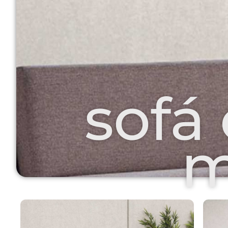
sofá
m