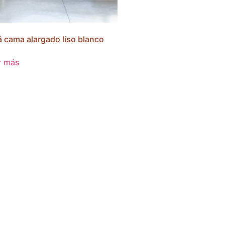
á cama alargado liso blanco
r más
nso
& Sofas Cama