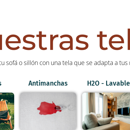
estras te
tu sofá o sillón con una tela que se adapta a tu
s
Antimanchas
H2O - Lavable