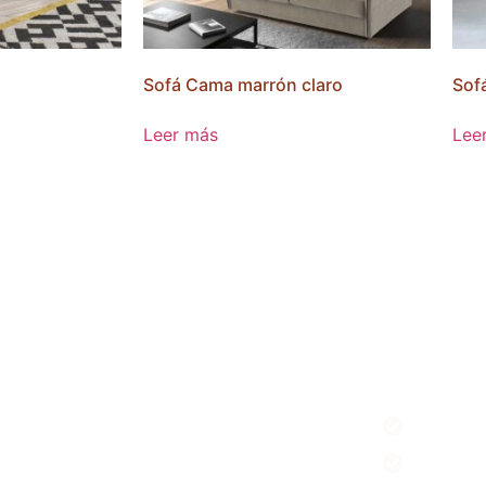
Sofá Cama marrón claro
Sof
Leer más
Lee
tas en
Desca
Sofas 