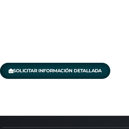
Fabricamos, tapizamos, restauramos y much
medida para arquitectos, decoradores y otr
grandes ideas y no se conformen con lo es
diseño cada parte del mismo cuenta tanto como
SOLICITAR INFORMACIÓN DETALLADA