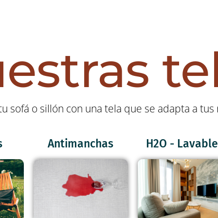
estras te
tu sofá o sillón con una tela que se adapta a tu
s
Antimanchas
H2O - Lavable