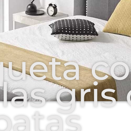
ueta c
las gris
patas