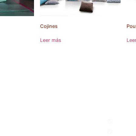
Cojines
Pou
Leer más
Lee
tas en
Desca
Sofas 