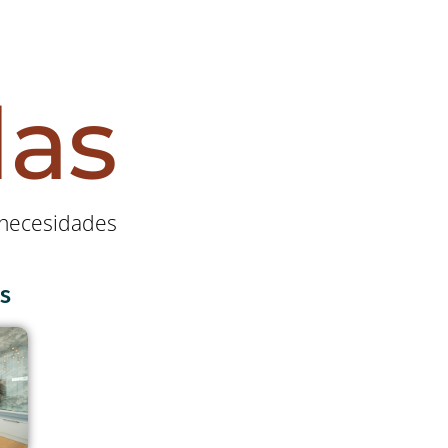
las
s necesidades
s