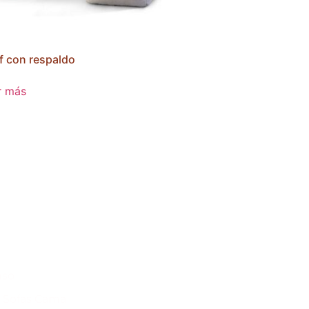
f con respaldo
r más
nso
& Sofas Cama