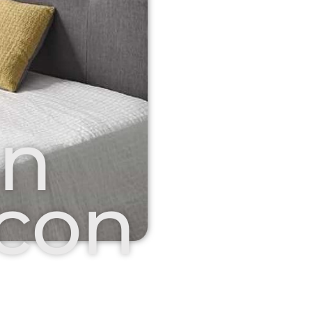
on
 con