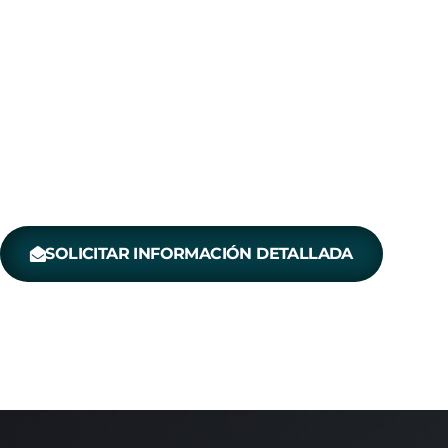
contract.
Fabricamos, tapizamos, restauramos y much
medida para arquitectos, decoradores y otr
grandes ideas y no se conformen con lo es
diseño cada parte del mismo cuenta tanto como
SOLICITAR INFORMACIÓN DETALLADA