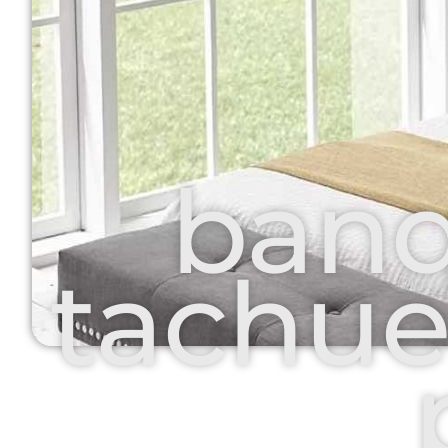
banq
tachue