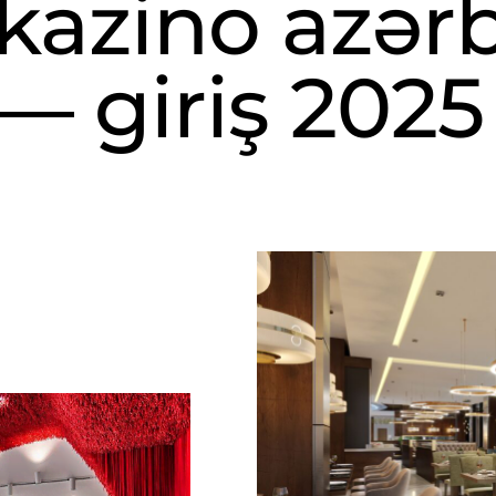
kazino azər
— giriş 2025