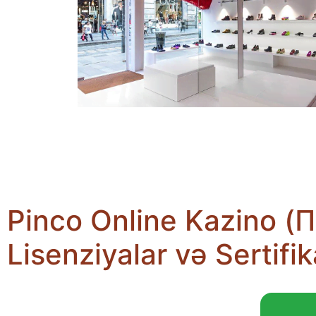
Pinco Online Kazino (П
Lisenziyalar və Sertifik