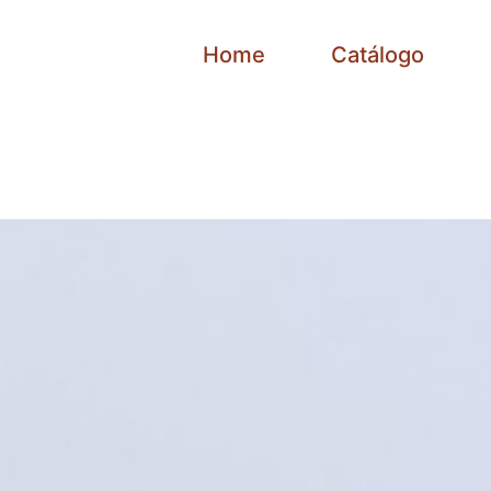
Home
Catálogo