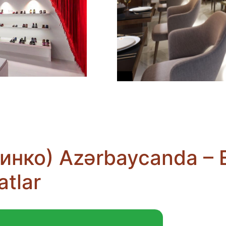
инко) Azərbaycanda – Et
atlar