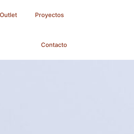
Outlet
Proyectos
Contacto