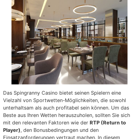
Das Spingranny Casino bietet seinen Spielern eine
Vielzahl von Sportwetten-Möglichkeiten, die sowohl
unterhaltsam als auch profitabel sein können. Um das
Beste aus Ihren Wetten herauszuholen, sollten Sie sich
mit den relevanten Faktoren wie der
RTP (Return to
Player)
, den Bonusbedingungen und den
Einsatzanforderungen vertraut machen. In diesem