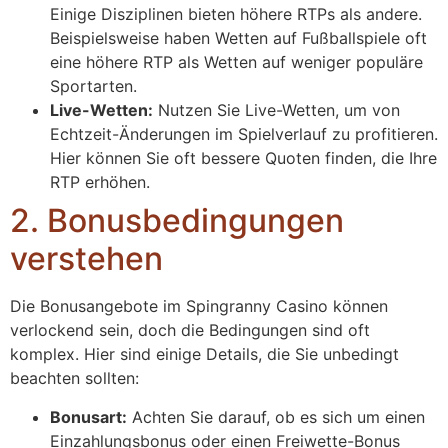
Einige Disziplinen bieten höhere RTPs als andere.
Beispielsweise haben Wetten auf Fußballspiele oft
eine höhere RTP als Wetten auf weniger populäre
Sportarten.
Live-Wetten:
Nutzen Sie Live-Wetten, um von
Echtzeit-Änderungen im Spielverlauf zu profitieren.
Hier können Sie oft bessere Quoten finden, die Ihre
RTP erhöhen.
2. Bonusbedingungen
verstehen
Die Bonusangebote im Spingranny Casino können
verlockend sein, doch die Bedingungen sind oft
komplex. Hier sind einige Details, die Sie unbedingt
beachten sollten:
Bonusart:
Achten Sie darauf, ob es sich um einen
Einzahlungsbonus oder einen Freiwette-Bonus