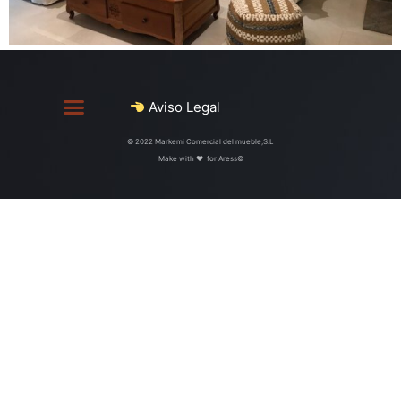
Aviso Legal
© 2022 Markemi Comercial del mueble,S.L
Make with ♥ ️ for Aress©